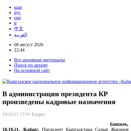
кыр
рус
eng
tr
中文
العربية
08 август 2026
22:44
Все архивные материалы
Поиск по архиву
На основной сайт
В администрации президента КР
произведены кадровые назначения
18/10/21 17:01
Кадры
Бишкек,
18.10.21. /Кабар/.
Президент Кыргызстана Садыр Жапаров