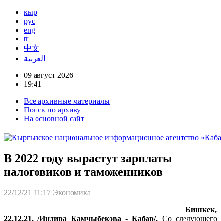
кыр
рус
eng
tr
中文
العربية
09 август 2026
19:41
Все архивные материалы
Поиск по архиву
На основной сайт
В 2022 году вырастут зарплаты
налоговиков и таможенников
22/12/21 11:17
Экономика
Бишкек,
22.12.21. /Индира Камчыбекова - Кабар/.
Со следующего