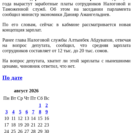
года вырастут заработные платы сотрудников Налоговой и
Таможенной служб. Об этом на заседании парламента
сообщил министр экономики Данияр Амангельдиев.
По его словам, сейчас в кабмине рассматривается новая
концепция зарплат.
Ранее глава Налоговой службы Алтынбек Абдувапов, отвечая
на вопрос депутата, сообщил, что средняя зарплата
сотрудников составляет от 12 тыс. до 20 тыс. сомов.
На вопрос депутата, хватит ли этой зарплаты с нынешними
ценами, чиновник ответил, что нет.
По дате
август 2026
Пн
Вт
Ср
Чт
Пт
Сб
Вс
1
2
3
4
5
6
7
8
9
10
11
12
13
14
15
16
17
18
19
20
21
22
23
24
25
26
27
28
29
30