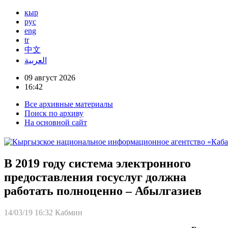
кыр
рус
eng
tr
中文
العربية
09 август 2026
16:42
Все архивные материалы
Поиск по архиву
На основной сайт
В 2019 году система электронного
предоставления госуслуг должна
работать полноценно – Абылгазиев
14/03/19 16:32
Кабмин