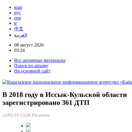
кыр
рус
eng
tr
中文
العربية
08 август 2026
03:24
Все архивные материалы
Поиск по архиву
На основной сайт
В 2018 году в Иссык-Кульской области
зарегистрировано 361 ДТП
14/01/19 13:26
Регионы