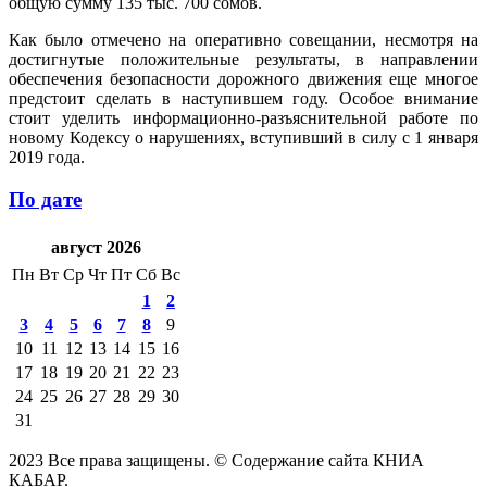
общую сумму 135 тыс. 700 сомов.
Как было отмечено на оперативно совещании, несмотря на
достигнутые положительные результаты, в направлении
обеспечения безопасности дорожного движения еще многое
предстоит сделать в наступившем году. Особое внимание
стоит уделить информационно-разъяснительной работе по
новому Кодексу о нарушениях, вступивший в силу с 1 января
2019 года.
По дате
август 2026
Пн
Вт
Ср
Чт
Пт
Сб
Вс
1
2
3
4
5
6
7
8
9
10
11
12
13
14
15
16
17
18
19
20
21
22
23
24
25
26
27
28
29
30
31
2023 Все права защищены. © Содержание сайта КНИА
КАБАР.