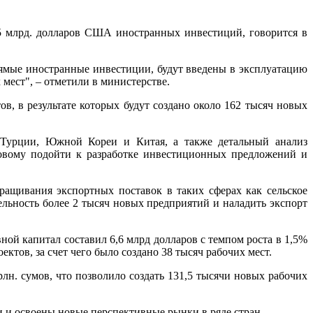
0,5 млрд. долларов США иностранных инвестиций, говорится в
прямые иностранные инвестиции, будут введены в эксплуатацию
мест", – отметили в министерстве.
, в результате которых будут создано около 162 тысяч новых
 Турции, Южной Кореи и Китая, а также детальный анализ
овому подойти к разработке инвестиционных предложений и
аращивания экспортных поставок в таких сферах как сельское
тельность более 2 тысяч новых предприятий и наладить экспорт
ой капитал составил 6,6 млрд долларов с темпом роста в 1,5%
тов, за счет чего было создано 38 тысяч рабочих мест.
н. сумов, что позволило создать 131,5 тысячи новых рабочих
и и освоены новые перспективные рынки в ряде стран.