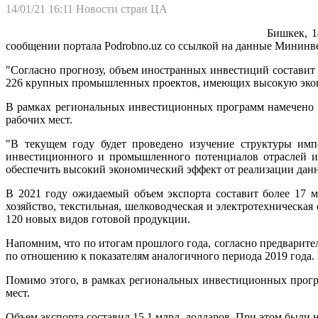
14/01/21 16:11
Новости стран ЦА
Бишкек, 1
сообщении портала Podrobno.uz со ссылкой на данные Мининв
"Согласно прогнозу, объем иностранных инвестиций составит 
226 крупных промышленных проектов, имеющих высокую эконом
В рамках региональных инвестиционных программ намечено ос
рабочих мест.
"В текущем году будет проведено изучение структуры им
инвестиционного и промышленного потенциалов отраслей и 
обеспечить высокий экономический эффект от реализации данн
В 2021 году ожидаемый объем экспорта составит более 17 мл
хозяйство, текстильная, шелководческая и электротехническая
120 новых видов готовой продукции.
Напомним, что по итогам прошлого года, согласно предварите
по отношению к показателям аналогичного периода 2019 года. 
Помимо этого, в рамках региональных инвестиционных програ
мест.
Объем экспорта составил 15,1 млрд. долларов. При этом были