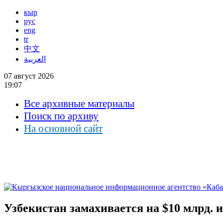
кыр
рус
eng
tr
中文
العربية
07 август 2026
19:07
Все архивные материалы
Поиск по архиву
На основной сайт
Узбекистан замахивается на $10 млрд. 