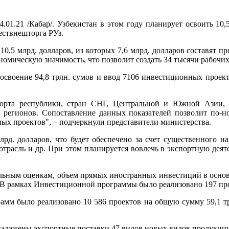
4.01.21 /Кабар/. Узбекистан в этом году планирует освоить 1
ествнешторга РУз.
10,5 млрд. долларов, из которых 7,6 млрд. долларов составят 
ическую значимость, что позволит создать 34 тысячи рабочих 
воение 94,8 трлн. сумов и ввод 7106 инвестиционных проектов
порта республики, стран СНГ, Центральной и Южной Азии,
регионов. Сопоставление данных показателей позволит по-н
ых проектов", – подчеркнули представители министерства.
рд. долларов, что будет обеспечено за счет существенного н
 отрасль и др. При этом планируется вовлечь в экспортную дея
льным оценкам, объем прямых иностранных инвестиций в основн
В рамках Инвестиционной программы было реализовано 197 проек
мм было реализовано 10 586 проектов на общую сумму 59,1 трл
 налажены экспортные поставки 47 видов новых видов продукци