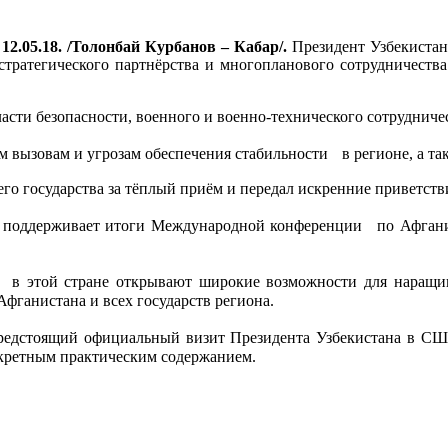
12.05.18. /Толонбай Курбанов – Кабар/.
Президент Узбекиста
ратегического партнёрства и многопланового сотрудничества
асти безопасности, военного и военно-технического сотрудниче
 вызовам и угрозам обеспечения стабильности в регионе, а та
его государства за тёплый приём и передал искренние приветст
и поддерживает итоги Международной конференции по Афганис
и в этой стране открывают широкие возможности для наращива
фганистана и всех государств региона.
редстоящий официальный визит Президента Узбекистана в США
нкретным практическим содержанием.