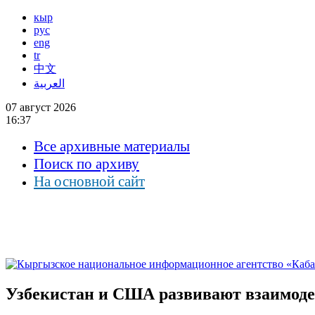
кыр
рус
eng
tr
中文
العربية
07 август 2026
16:37
Все архивные материалы
Поиск по архиву
На основной сайт
Узбекистан и США развивают взаимодей