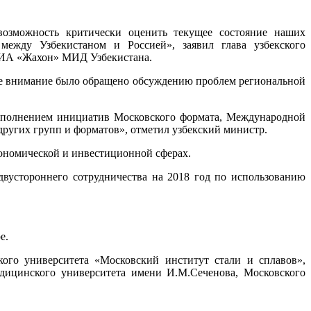
зможность критически оценить текущее состояние наших
между Узбекистаном и Россией», заявил глава узбекского
о ИА «Жахон» МИД Узбекистана.
ое внимание было обращено обсуждению проблем региональной
ополнением инициатив Московского формата, Международной
ругих групп и форматов», отметил узбекский министр.
кономической и инвестиционной сферах.
двустороннего сотрудничества на 2018 год по использованию
е.
кого университета «Московский институт стали и сплавов»,
едицинского университета имени И.М.Сеченова, Московского