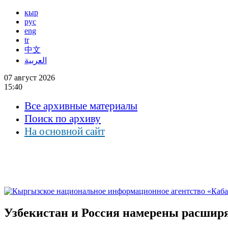
кыр
рус
eng
tr
中文
العربية
07 август 2026
15:40
Все архивные материалы
Поиск по архиву
На основной сайт
Узбекистан и Россия намерены расширя