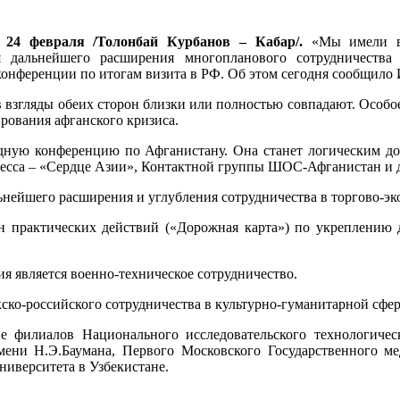
 24 февраля /Толонбай Курбанов – Кабар/.
«Мы имели во
 дальнейшего расширения многопланового сотрудничества 
конференции по итогам визита в РФ. Об этом сегодня сообщил
в взгляды обеих сторон близки или полностью совпадают. Особ
ирования афганского кризиса.
дную конференцию по Афганистану. Она станет логическим д
цесса – «Сердце Азии», Контактной группы ШОС-Афганистан и д
ьнейшего расширения и углубления сотрудничества в торгово-э
н практических действий («Дорожная карта») по укреплению 
 является военно-техническое сотрудничество.
ско-российского сотрудничества в культурно-гуманитарной сфер
е филиалов Национального исследовательского технологичес
имени Н.Э.Баумана, Первого Московского Государственного м
ниверситета в Узбекистане.