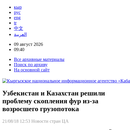
кыр
рус
eng
tr
中文
العربية
09 август 2026
09:40
Все архивные материалы
Поиск по архиву
На основной сайт
Узбекистан и Казахстан решили
проблему скопления фур из-за
возросшего грузопотока
21/08/18 12:53
Новости стран ЦА