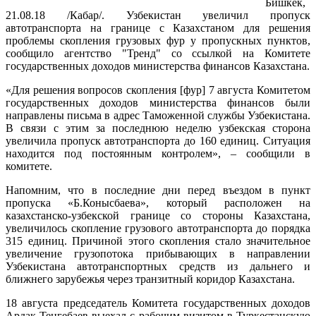
Бишкек,
21.08.18 /Кабар/. Узбекистан увеличил пропуск
автотранспорта на границе с Казахстаном для решения
проблемы скопления грузовых фур у пропускных пунктов,
сообщило агентство "Тренд" со ссылкой на Комитете
государственных доходов министерства финансов Казахстана.
«Для решения вопросов скопления [фур] 7 августа Комитетом
государственных доходов министерства финансов были
направлены письма в адрес Таможенной службы Узбекистана.
В связи с этим за последнюю неделю узбекская сторона
увеличила пропуск автотранспорта до 160 единиц. Ситуация
находится под постоянным контролем», – сообщили в
комитете.
Напомним, что в последние дни перед въездом в пункт
пропуска «Б.Конысбаева», который расположен на
казахстанско-узбекской границе со стороны Казахстана,
увеличилось скопление грузового автотранспорта до порядка
315 единиц. Причиной этого скопления стало значительное
увеличение грузопотока прибывающих в направлении
Узбекистана автотранспортных средств из дальнего и
ближнего зарубежья через транзитный коридор Казахстана.
18 августа председатель Комитета государственных доходов
Ардак Тенгебаев выехал с рабочим визитом в Туркестанскую