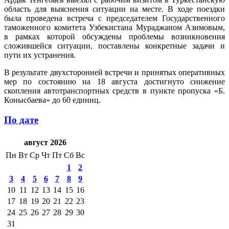
область для выяснения ситуации на месте. В ходе поездки
была проведена встреча с председателем Государственного
таможенного комитета Узбекистана Мураджаном Азимовым,
в рамках которой обсуждены проблемы возникновения
сложившейся ситуации, поставлены конкретные задачи и
пути их устранения.
В результате двухсторонней встречи и принятых оперативных
мер по состоянию на 18 августа достигнуто снижение
скопления автотранспортных средств в пункте пропуска «Б.
Конысбаева» до 60 единиц.
По дате
август 2026
Пн
Вт
Ср
Чт
Пт
Сб
Вс
1
2
3
4
5
6
7
8
9
10
11
12
13
14
15
16
17
18
19
20
21
22
23
24
25
26
27
28
29
30
31