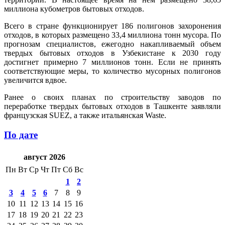
миллиона кубометров бытовых отходов.
Всего в стране функционирует 186 полигонов захоронения
отходов, в которых размещено 33,4 миллиона тонн мусора. По
прогнозам специалистов, ежегодно накапливаемый объем
твердых бытовых отходов в Узбекистане к 2030 году
достигнет примерно 7 миллионов тонн. Если не принять
соответствующие меры, то количество мусорных полигонов
увеличится вдвое.
Ранее о своих планах по строительству заводов по
переработке твердых бытовых отходов в Ташкенте заявляли
французская SUEZ, а также итальянская Waste.
По дате
август 2026
Пн
Вт
Ср
Чт
Пт
Сб
Вс
1
2
3
4
5
6
7
8
9
10
11
12
13
14
15
16
17
18
19
20
21
22
23