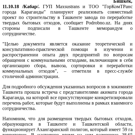
Бишкек,
11.10.18 /Кабар/.
ГУП Махsustrans и ТОО "ГорКомТРанс
города Караганды" планируют реализовать совместный
проект по строительству в Ташкенте завода по переработке
твердых бытовых отходов, сообщает Podrobno.uz. На днях
стороны подписали в Ташкенте меморандум о
сотрудничестве.
"Целью документа является оказание теоретической и
консультативно-практической помощи в изучении и
распространении опыта двух предприятий по вопросам
обращения с коммунальными отходами, включающим в себя
организацию сбора, вывоза, сортировки и переработки
коммунальных отходов", – отметили в пресс-службе
столичной администрации.
Для подробного обсуждения указанных вопросов в хокимияте
Ташкента прошла встреча с представителями акимата города
Караганда, на которой все присутствующие конкретизировали
перечень работ, которые будут выполнены в рамках взаимного
сотрудничества.
Напомним, что для размещения твердых бытовых отходов,
образующихся в Ташкенте и Ташкентской области,
функционирует Ахангаранский полигон, который имеет 59 га
территории. В настоящее время на нем размещено 38,65