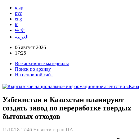
кыр
рус
eng
tr
中文
العربية
06 август 2026
17:25
Все архивные материалы
Поиск по архиву
На основной сайт
Узбекистан и Казахстан планируют
создать завод по переработке твердых
бытовых отходов
11/10/18 17:46
Новости стран ЦА