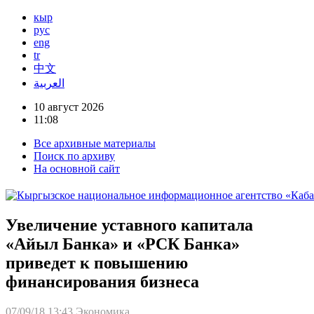
кыр
рус
eng
tr
中文
العربية
10 август 2026
11:08
Все архивные материалы
Поиск по архиву
На основной сайт
Увеличение уставного капитала
«Айыл Банка» и «РСК Банка»
приведет к повышению
финансирования бизнеса
07/09/18 13:43
Экономика