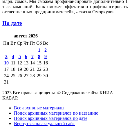
млрд. сомов. Мы сможем профинансировать дополнительно 1
тыс. компаний. Банк сможет эффективно профинансировать
отечественных предпринимателей», - сказал Оморкулов.
По дате
август 2026
Пн
Вт
Ср
Чт
Пт
Сб
Вс
1
2
3
4
5
6
7
8
9
10
11
12
13
14
15
16
17
18
19
20
21
22
23
24
25
26
27
28
29
30
31
2023 Все права защищены. © Содержание сайта КНИА
КАБАР.
Все архивные материалы
Поиск архивных материалов по названию
Поиск архивных материалов по дате
Вернуться на актуальный сайт