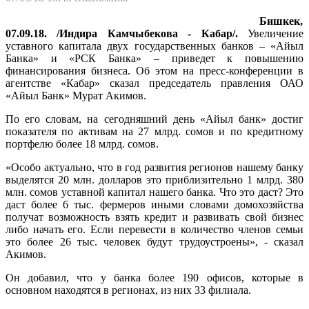
Бишкек,
07.09.18. /Индира Камчыбекова - Кабар/.
Увеличение
уставного капитала двух государственных банков – «Айыл
Банка» и «РСК Банка» – приведет к повышению
финансирования бизнеса. Об этом на пресс-конференции в
агентстве «Кабар» сказал председатель правления ОАО
«Айыл Банк» Мурат Акимов.
По его словам, на сегодняшний день «Айыл банк» достиг
показателя по активам на 27 млрд. сомов и по кредитному
портфелю более 18 млрд. сомов.
«Особо актуально, что в год развития регионов нашему банку
выделятся 20 млн. долларов это приблизительно 1 млрд. 380
млн. сомов уставной капитал нашего банка. Что это даст? Это
даст более 6 тыс. фермеров иными словами домохозяйства
получат возможность взять кредит и развивать свой бизнес
либо начать его. Если перевести в количество членов семьи
это более 26 тыс. человек будут трудоустроены», - сказал
Акимов.
Он добавил, что у банка более 190 офисов, которые в
основном находятся в регионах, из них 33 филиала.