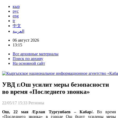
кыр
рус
eng
tr
中文
العربية
06 август 2026
13:15
Все архивные материалы
Поиск по архиву
На основной сайт
УВД г.Ош усилит меры безопасности
во время «Последнего звонка»
22/05/17 15:33
Регионы
Ош, 22 мая /Ерлан Тургунбаев – Кабар/.
Во время
«Последнего звонка» в городе Ош будут усилены меры