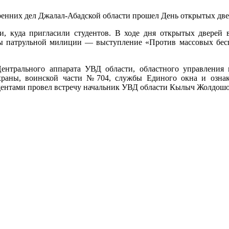
енних дел Джалал-Абадской области прошел День открытых двер
 куда пригласили студентов. В ходе дня открытых дверей
бы патрульной милиции — выступление «Против массовых беспо
ентрального аппарата УВД области, областного управления
храны, воинской части №704, службы Единого окна и озна
дентами провел встречу начальник УВД области Кылыч Жолдошов