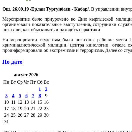
Ош, 26.09.19 /Ерлан Тургунбаев - Кабар/.
В управлении внутр
Мероприятие было приурочено ко Дню кыргызской милиции,
организовали показательные выступления, сотрудники служ
показали, как обыскивать и находить наркотики.
На мероприятии студентам были показаны рабочие места Ц
криминалистической милиции, центра кинологии, отдела о
проинформировали об экстремизме и терроризме. Далее со сту
По дате
август 2026
Пн
Вт
Ср
Чт
Пт
Сб
Вс
1
2
3
4
5
6
7
8
9
10
11
12
13
14
15
16
17
18
19
20
21
22
23
24
25
26
27
28
29
30
31