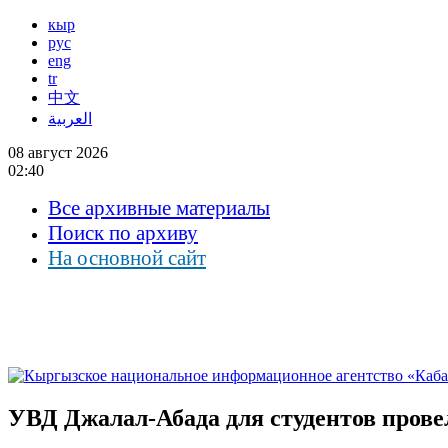
кыр
рус
eng
tr
中文
العربية
08 август 2026
02:40
Все архивные материалы
Поиск по архиву
На основной сайт
УВД Джалал-Абада для студентов прове