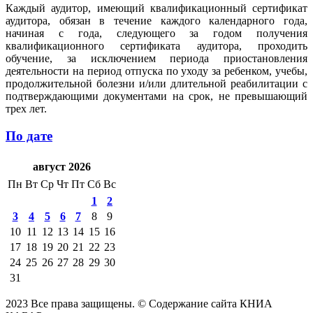
Каждый аудитор, имеющий квалификационный сертификат
аудитора, обязан в течение каждого календарного года,
начиная с года, следующего за годом получения
квалификационного сертификата аудитора, проходить
обучение, за исключением периода приостановления
деятельности на период отпуска по уходу за ребенком, учебы,
продолжительной болезни и/или длительной реабилитации с
подтверждающими документами на срок, не превышающий
трех лет.
По дате
август 2026
Пн
Вт
Ср
Чт
Пт
Сб
Вс
1
2
3
4
5
6
7
8
9
10
11
12
13
14
15
16
17
18
19
20
21
22
23
24
25
26
27
28
29
30
31
2023 Все права защищены. © Содержание сайта КНИА