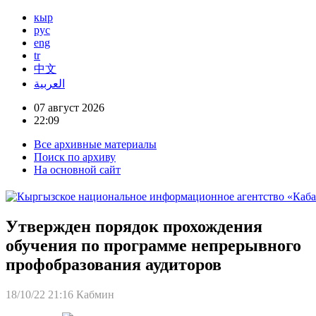
кыр
рус
eng
tr
中文
العربية
07 август 2026
22:09
Все архивные материалы
Поиск по архиву
На основной сайт
Утвержден порядок прохождения
обучения по программе непрерывного
профобразования аудиторов
18/10/22 21:16
Кабмин