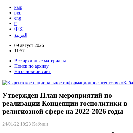
кыр
рус
eng
tr
中文
العربية
09 август 2026
11:57
Все архивные материалы
Поиск по архиву
На основной сайт
Утвержден План мероприятий по
реализации Концепции госполитики в
религиозной сфере на 2022-2026 годы
24/01/22 18:23
Кабмин