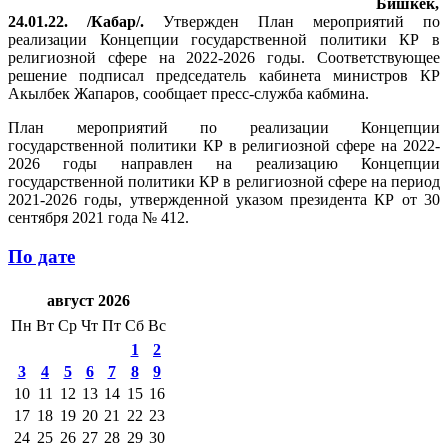
Бишкек,
24.01.22. /Кабар/.
Утвержден План мероприятий по
реализации Концепции государственной политики КР в
религиозной сфере на 2022-2026 годы. Соответствующее
решение подписал председатель кабинета министров КР
Акылбек Жапаров, сообщает пресс-служба кабмина.
План мероприятий по реализации Концепции
государственной политики КР в религиозной сфере на 2022-
2026 годы направлен на реализацию Концепции
государственной политики КР в религиозной сфере на период
2021-2026 годы, утвержденной указом президента КР от 30
сентября 2021 года № 412.
По дате
август 2026
Пн
Вт
Ср
Чт
Пт
Сб
Вс
1
2
3
4
5
6
7
8
9
10
11
12
13
14
15
16
17
18
19
20
21
22
23
24
25
26
27
28
29
30