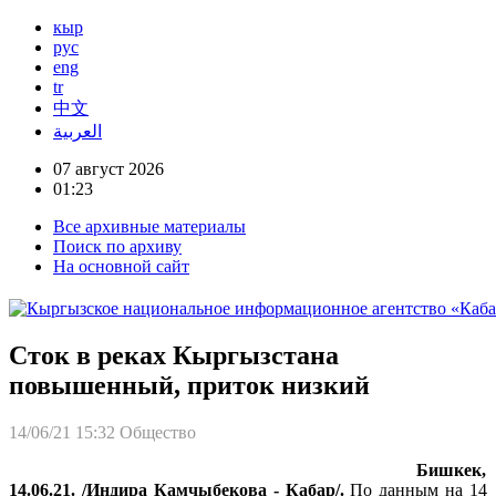
кыр
рус
eng
tr
中文
العربية
07 август 2026
01:23
Все архивные материалы
Поиск по архиву
На основной сайт
Сток в реках Кыргызстана
повышенный, приток низкий
14/06/21 15:32
Общество
Бишкек,
14.06.21. /Индира Камчыбекова - Кабар/.
По данным на 14