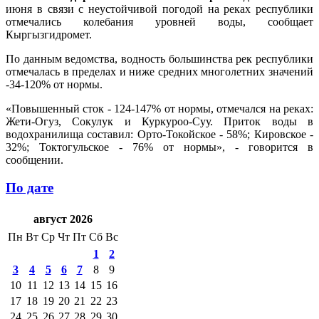
июня в связи с неустойчивой погодой на реках республики
отмечались колебания уровней воды, сообщает
Кыргызгидромет.
По данным ведомства, водность большинства рек республики
отмечалась в пределах и ниже средних многолетних значений
-34-120% от нормы.
«Повышенный сток - 124-147% от нормы, отмечался на реках:
Жети-Огуз, Сокулук и Куркуроо-Суу. Приток воды в
водохранилища составил: Орто-Токойское - 58%; Кировское -
32%; Токтогульское - 76% от нормы», - говорится в
сообщении.
По дате
август 2026
Пн
Вт
Ср
Чт
Пт
Сб
Вс
1
2
3
4
5
6
7
8
9
10
11
12
13
14
15
16
17
18
19
20
21
22
23
24
25
26
27
28
29
30