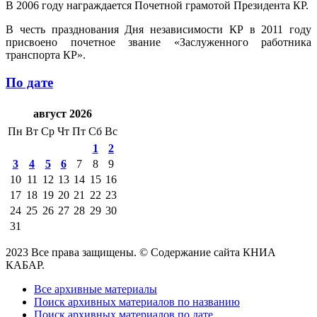
В 2006 году награждается Почетной грамотой Президента КР.
В честь празднования Дня независимости КР в 2011 году
присвоено почетное звание «Заслуженного работника
транспорта КР».
По дате
август 2026
Пн
Вт
Ср
Чт
Пт
Сб
Вс
1
2
3
4
5
6
7
8
9
10
11
12
13
14
15
16
17
18
19
20
21
22
23
24
25
26
27
28
29
30
31
2023 Все права защищены. © Содержание сайта КНИА
КАБАР.
Все архивные материалы
Поиск архивных материалов по названию
Поиск архивных материалов по дате