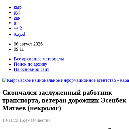
кыр
рус
eng
tr
中文
العربية
06 август 2026
09:11
Все архивные материалы
Поиск по архиву
На основной сайт
Скончался заслуженный работник
транспорта, ветеран дорожник Эсенбек
Матаев (некролог)
13/11/20 16:49
Общество