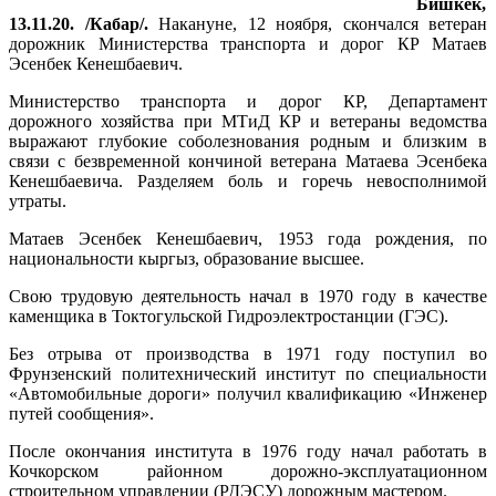
Бишкек,
13.11.20. /Кабар/.
Накануне, 12 ноября, скончался ветеран
дорожник Министерства транспорта и дорог КР Матаев
Эсенбек Кенешбаевич.
Министерство транспорта и дорог КР, Департамент
дорожного хозяйства при МТиД КР и ветераны ведомства
выражают глубокие соболезнования родным и близким в
связи с безвременной кончиной ветерана Матаева Эсенбека
Кенешбаевича. Разделяем боль и горечь невосполнимой
утраты.
Матаев Эсенбек Кенешбаевич, 1953 года рождения, по
национальности кыргыз, образование высшее.
Свою трудовую деятельность начал в 1970 году в качестве
каменщика в Токтогульской Гидроэлектростанции (ГЭС).
Без отрыва от производства в 1971 году поступил во
Фрунзенский политехнический институт по специальности
«Автомобильные дороги» получил квалификацию «Инженер
путей сообщения».
После окончания института в 1976 году начал работать в
Кочкорском районном дорожно-эксплуатационном
строительном управлении (РДЭСУ) дорожным мастером.