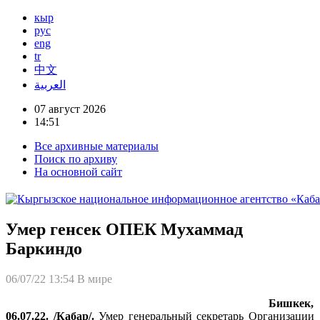
кыр
рус
eng
tr
中文
العربية
07 август 2026
14:51
Все архивные материалы
Поиск по архиву
На основной сайт
Умер генсек ОПЕК Мухаммад
Баркиндо
06/07/22 13:54
В мире
Бишкек,
06.07.22. /Кабар/.
Умер генеральный секретарь Организации