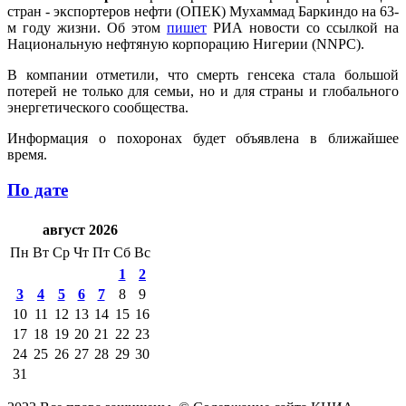
стран - экспортеров нефти (ОПЕК) Мухаммад Баркиндо на 63-
м году жизни. Об этом
пишет
РИА новости со ссылкой на
Национальную нефтяную корпорацию Нигерии (NNPC).
В компании отметили, что смерть генсека стала большой
потерей не только для семьи, но и для страны и глобального
энергетического сообщества.
Информация о похоронах будет объявлена в ближайшее
время.
По дате
август 2026
Пн
Вт
Ср
Чт
Пт
Сб
Вс
1
2
3
4
5
6
7
8
9
10
11
12
13
14
15
16
17
18
19
20
21
22
23
24
25
26
27
28
29
30
31