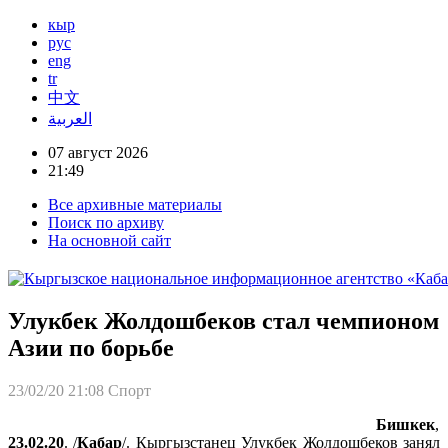
кыр
рус
eng
tr
中文
العربية
07 август 2026
21:49
Все архивные материалы
Поиск по архиву
На основной сайт
Улукбек Жолдошбеков стал чемпионом
Азии по борьбе
23/02/20 21:08
Спорт
Бишкек
,
23.02.20
. /
Кабар
/. Кыргызстанец Улукбек Жолдошбеков занял