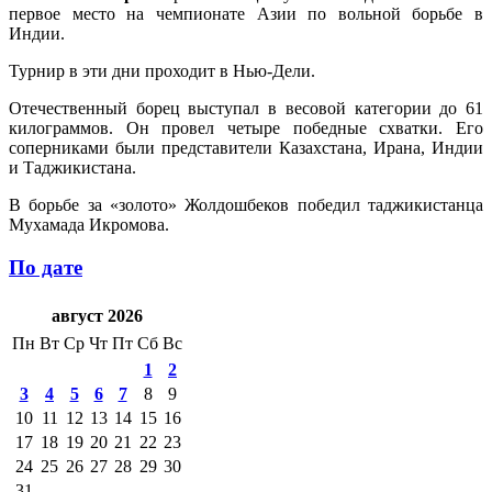
первое место на чемпионате Азии по вольной борьбе в
Индии.
Турнир в эти дни проходит в Нью-Дели.
Отечественный борец выступал в весовой категории до 61
килограммов. Он провел четыре победные схватки. Его
соперниками были представители Казахстана, Ирана, Индии
и Таджикистана.
В борьбе за «золото» Жолдошбеков победил таджикистанца
Мухамада Икромова.
По дате
август 2026
Пн
Вт
Ср
Чт
Пт
Сб
Вс
1
2
3
4
5
6
7
8
9
10
11
12
13
14
15
16
17
18
19
20
21
22
23
24
25
26
27
28
29
30
31