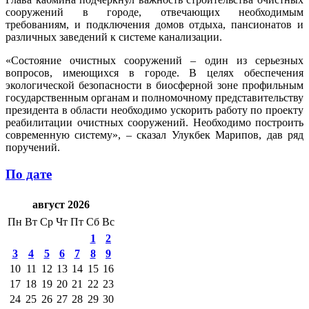
сооружений в городе, отвечающих необходимым
требованиям, и подключения домов отдыха, пансионатов и
различных заведений к системе канализации.
«Состояние очистных сооружений – один из серьезных
вопросов, имеющихся в городе. В целях обеспечения
экологической безопасности в биосферной зоне профильным
государственным органам и полномочному представительству
президента в области необходимо ускорить работу по проекту
реабилитации очистных сооружений. Необходимо построить
современную систему», – сказал Улукбек Марипов, дав ряд
поручений.
По дате
август 2026
Пн
Вт
Ср
Чт
Пт
Сб
Вс
1
2
3
4
5
6
7
8
9
10
11
12
13
14
15
16
17
18
19
20
21
22
23
24
25
26
27
28
29
30