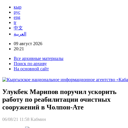
кыр
рус
eng
tr
中文
العربية
09 август 2026
20:21
Все архивные материалы
Поиск по архиву
На основной сайт
Улукбек Марипов поручил ускорить
работу по реабилитации очистных
сооружений в Чолпон-Ате
06/08/21 11:58
Кабмин