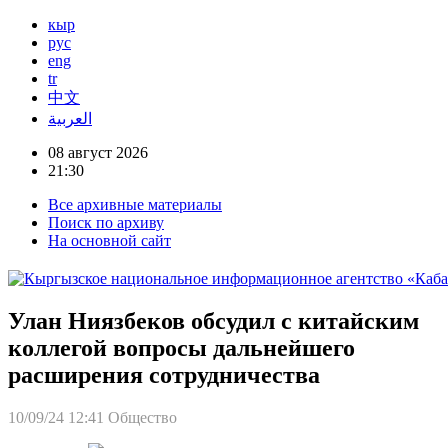
кыр
рус
eng
tr
中文
العربية
08 август 2026
21:30
Все архивные материалы
Поиск по архиву
На основной сайт
Улан Ниязбеков обсудил с китайским
коллегой вопросы дальнейшего
расширения сотрудничества
10/09/24 12:41
Общество