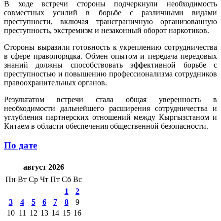
В ходе встречи стороны подчеркнули необходимость
совместных усилий в борьбе с различными видами
преступности, включая трансграничную организованную
преступность, экстремизм и незаконный оборот наркотиков.
Стороны выразили готовность к укреплению сотрудничества
в сфере правопорядка. Обмен опытом и передача передовых
знаний должны способствовать эффективной борьбе с
преступностью и повышению профессионализма сотрудников
правоохранительных органов.
Результатом встречи стала общая уверенность в
необходимости дальнейшего расширения сотрудничества и
углубления партнерских отношений между Кыргызстаном и
Китаем в области обеспечения общественной безопасности.
По дате
август 2026
Пн
Вт
Ср
Чт
Пт
Сб
Вс
1
2
3
4
5
6
7
8
9
10
11
12
13
14
15
16