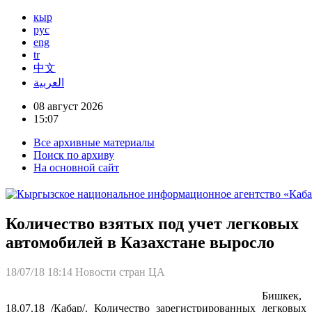
кыр
рус
eng
tr
中文
العربية
08 август 2026
15:07
Все архивные материалы
Поиск по архиву
На основной сайт
Количество взятых под учет легковых
автомобилей в Казахстане выросло
18/07/18 18:14
Новости стран ЦА
Бишкек,
18.07.18 /Кабар/. Количество зарегистрированных легковых