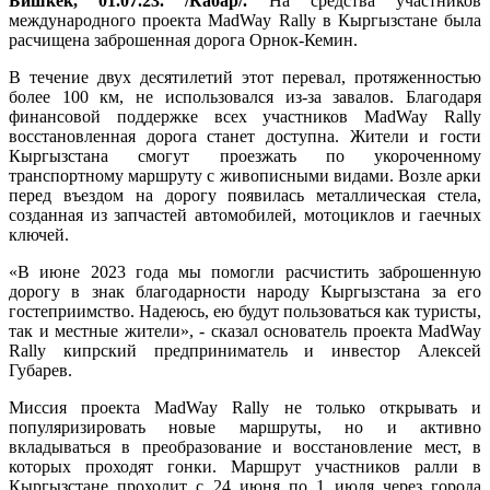
Бишкек, 01.07.23. /Кабар/.
На средства участников
международного проекта MadWay Rally в Кыргызстане была
расчищена заброшенная дорога Орнок-Кемин.
В течение двух десятилетий этот перевал, протяженностью
более 100 км, не использовался из-за завалов. Благодаря
финансовой поддержке всех участников MadWay Rally
восстановленная дорога станет доступна. Жители и гости
Кыргызстана смогут проезжать по укороченному
транспортному маршруту с живописными видами. Возле арки
перед въездом на дорогу появилась металлическая стела,
созданная из запчастей автомобилей, мотоциклов и гаечных
ключей.
«В июне 2023 года мы помогли расчистить заброшенную
дорогу в знак благодарности народу Кыргызстана за его
гостеприимство. Надеюсь, ею будут пользоваться как туристы,
так и местные жители», - сказал основатель проекта MadWay
Rally кипрский предприниматель и инвестор Алексей
Губарев.
Миссия проекта MadWay Rally не только открывать и
популяризировать новые маршруты, но и активно
вкладываться в преобразование и восстановление мест, в
которых проходят гонки. Маршрут участников ралли в
Кыргызстане проходит с 24 июня по 1 июля через города