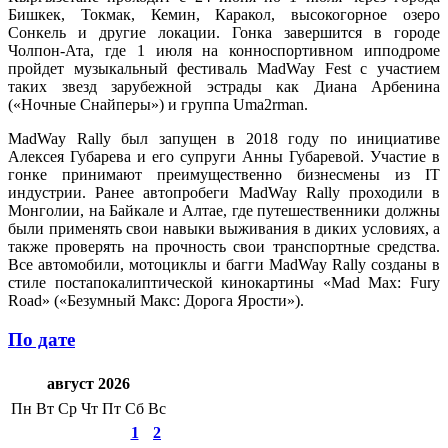
Бишкек, Токмак, Кемин, Каракол, высокогорное озеро
Сонкель и другие локации. Гонка завершится в городе
Чолпон-Ата, где 1 июля на конноспортивном ипподроме
пройдет музыкальный фестиваль MadWay Fest с участием
таких звезд зарубежной эстрады как Диана Арбенина
(«Ночные Снайперы») и группа Uma2rman.
MadWay Rally был запущен в 2018 году по инициативе
Алексея Губарева и его супруги Анны Губаревой. Участие в
гонке принимают преимущественно бизнесмены из IT
индустрии. Ранее автопробеги MadWay Rally проходили в
Монголии, на Байкале и Алтае, где путешественники должны
были применять свои навыки выживания в диких условиях, а
также проверять на прочность свои транспортные средства.
Все автомобили, мотоциклы и багги MadWay Rally созданы в
стиле постапокалиптической кинокартины «Mad Max: Fury
Road» («Безумный Макс: Дорога Ярости»).
По дате
август 2026
Пн
Вт
Ср
Чт
Пт
Сб
Вс
1
2