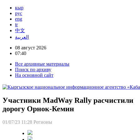
кыр
рус
eng
tr
中文
العربية
08 август 2026
07:40
Все архивные материалы
Поиск по архиву
На основной сайт
Участники MadWay Rally расчистили
дорогу Орнок-Кемин
01/07/23 11:28
Регионы