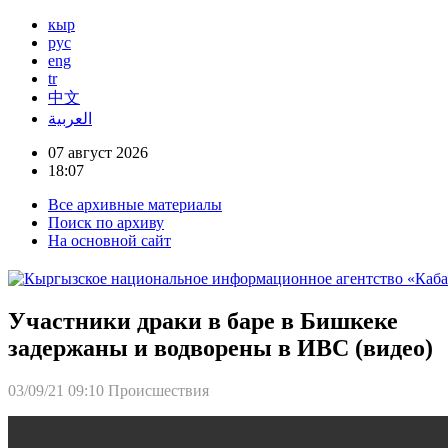
кыр
рус
eng
tr
中文
العربية
07 август 2026
18:07
Все архивные материалы
Поиск по архиву
На основной сайт
Участники драки в баре в Бишкеке
задержаны и водворены в ИВС (видео)
03/09/21 09:10
Происшествия