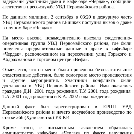
задержаны участники драки в кафе-баре «Чердак», сообщили
агентству в пресс-службе УВД Первомайского района.
По данным милиции, 2 сентября в 03:20 в дежурную часть
УВД Первомайского района г.Бишкек поступил вызов о драке
в ночном баре «Чердак».
На место вызова незамедлительно выехала следственно-
оперативная группа УВД Первомайского района, где были
получены предварительные данные о драке в кафе-баре
«Чердак», расположенном на пересечении улиц Горького и
Абдрахманова в торговом центре «Вефа».
Отмечается, что на месте были проведены безотлагательные
следственные действия, было осмотрено место происшествия
и другие мероприятия. Участники конфликта были
доставлены в УВД Первомайского района. Ими оказались
граждане Д.И. 2001 года рождения, Т.У. 2001 года рождения,
Т.А. 2001 года рождения и К.А. 2002 года рождения.
Данный факт был зарегистрирован в ЕРПП УВД
Первомайского района и начато досудебное производство по
статье 266 (Хулиганство) УК КР.
Кроме этого, с письменным заявлением обратилась
администратор кафе-бара «Чердак» по факту нарушения