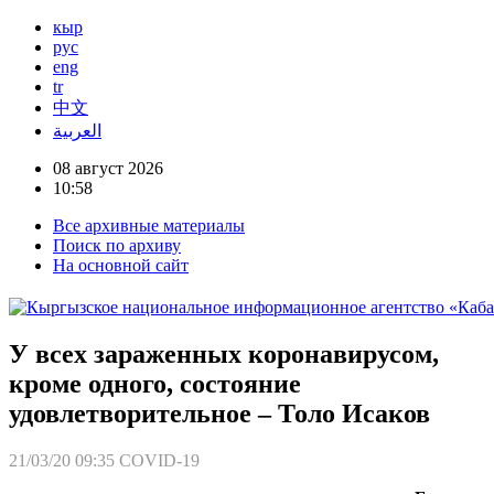
кыр
рус
eng
tr
中文
العربية
08 август 2026
10:58
Все архивные материалы
Поиск по архиву
На основной сайт
У всех зараженных коронавирусом,
кроме одного, состояние
удовлетворительное – Толо Исаков
21/03/20 09:35
COVID-19