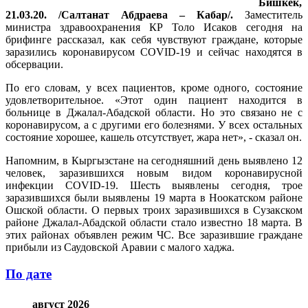
Бишкек,
21.03.20. /Салтанат Абдраева – Кабар/.
Заместитель
министра здравоохранения КР Толо Исаков сегодня на
брифинге рассказал, как себя чувствуют граждане, которые
заразились коронавирусом COVID-19 и сейчас находятся в
обсервации.
По его словам, у всех пациентов, кроме одного, состояние
удовлетворительное. «Этот один пациент находится в
больнице в Джалал-Абадской области. Но это связано не с
коронавирусом, а с другими его болезнями. У всех остальных
состояние хорошее, кашель отсутствует, жара нет», - сказал он.
Напомним, в Кыргызстане на сегодняшний день выявлено 12
человек, заразившихся новым видом коронавирусной
инфекции COVID-19. Шесть выявлены сегодня, трое
заразившихся были выявлены 19 марта в Ноокатском районе
Ошской области. О первых троих заразившихся в Сузакском
районе Джалал-Абадской области стало известно 18 марта. В
этих районах объявлен режим ЧС. Все заразившие граждане
прибыли из Саудовской Аравии с малого хаджа.
По дате
август 2026