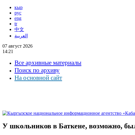
кыр
рус
eng
tr
中文
العربية
07 август 2026
14:21
Все архивные материалы
Поиск по архиву
На основной сайт
У школьников в Баткене, возможно, бы