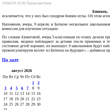
10/04/19 10:36
Происшествия
Бишкек, 
исключается, что у них был синдром боязни иглы. Об этом аг
Напомним, вчера, 9 апреля, в Баткене нескольких школьник
комиссия для изучения ситуации.
По словам Акматовой, вчера 5-классникам по плану делали пр
правилам, медики наблюдают за детьми после прививки в т
состояние детей хорошее, их выпишут. 6 школьников будут на
проконсультируем коллег из Баткена на будущее», - добавила п
По дате
август 2026
Пн
Вт
Ср
Чт
Пт
Сб
Вс
1
2
3
4
5
6
7
8
9
10
11
12
13
14
15
16
17
18
19
20
21
22
23
24
25
26
27
28
29
30
31