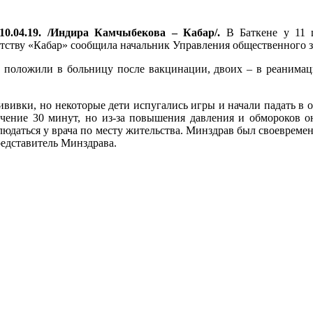
10.04.19. /Индира Камчыбекова – Кабар/.
В Баткене у 11
ентству «Кабар» сообщила начальник Управления общественного
ов положили в больницу после вакцинации, двоих – в реанимац
ививки, но некоторые дети испугались игры и начали падать в о
ечение 30 минут, но из-за повышения давления и обмороков о
блюдаться у врача по месту жительства. Минздрав был своеврем
редставитель Минздрава.