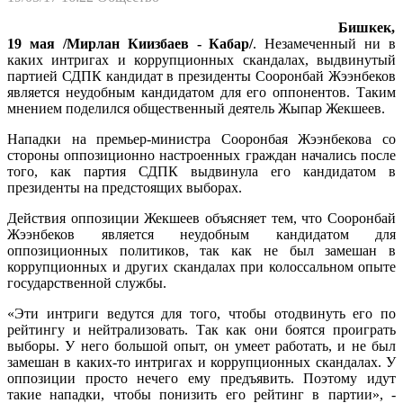
Бишкек,
19 мая /Мирлан Киизбаев - Кабар/
. Незамеченный ни в
каких интригах и коррупционных скандалах, выдвинутый
партией СДПК кандидат в президенты Сооронбай Жээнбеков
является неудобным кандидатом для его оппонентов. Таким
мнением поделился общественный деятель Жыпар Жекшеев.
Нападки на премьер-министра Сооронбая Жээнбекова со
стороны оппозиционно настроенных граждан начались после
того, как партия СДПК выдвинула его кандидатом в
президенты на предстоящих выборах.
Действия оппозиции Жекшеев объясняет тем, что Сооронбай
Жээнбеков является неудобным кандидатом для
оппозиционных политиков, так как не был замешан в
коррупционных и других скандалах при колоссальном опыте
государственной службы.
«Эти интриги ведутся для того, чтобы отодвинуть его по
рейтингу и нейтрализовать. Так как они боятся проиграть
выборы. У него большой опыт, он умеет работать, и не был
замешан в каких-то интригах и коррупционных скандалах. У
оппозиции просто нечего ему предъявить. Поэтому идут
такие нападки, чтобы понизить его рейтинг в партии», -