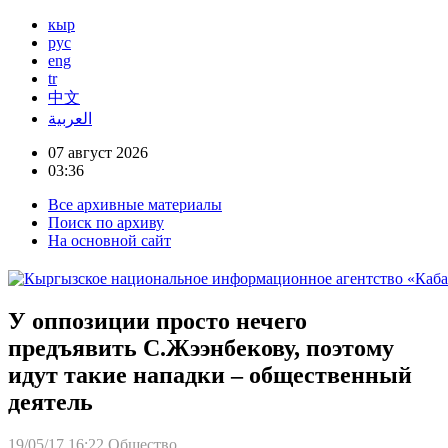
кыр
рус
eng
tr
中文
العربية
07 август 2026
03:36
Все архивные материалы
Поиск по архиву
На основной сайт
У оппозиции просто нечего
предъявить С.Жээнбекову, поэтому
идут такие нападки – общественный
деятель
19/05/17 16:22
Общество