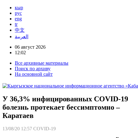
кыр
рус
eng
tr
中文
العربية
06 август 2026
12:02
Все архивные материалы
Поиск по архиву
На основной сайт
У 36,3% инфицированных COVID-19
болезнь протекает бессимптомно –
Каратаев
13/08/20 12:57
COVID-19