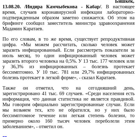
Бишкек,
13.08.20. /Индира Камчыбекова - Кабар/
. В настоящее
время, случаев коронавирусной инфекции лабораторно-
подтвержденным образом заметно снижается. Об этом на
брифинге сообщил заместитель министра здравоохранения
Мадамин Каратаев.
По его словам, в то же время, существует репродуктивная
цифра. «Мы можем рассчитать, сколько человек может
заразить инфицированный. Если рассмотреть показатели за
июль месяц, то один инфицированный человек может
заразить второго человека на 0,5%. У 13 тыс. 177 человек или
у 36,3% из инфицированных – болезнь протекает
бессимптомно. У 10 тыс. 781 или 29,7% инфицированных
болезнь протекает в легкой форме», - сказал Каратаев.
Также он отметил, что на сегодняшний день,
зарегистрировано 41 тыс. 69 случаев. «Среди населения есть
информация, что данная статистика не является правдивой.
Мы говорим официально зарегистрированные случаи. Если
мы возьмем тех, кто не обратился, но у них было
бессимптомное течение или легкая степень болезни, то
примерно около 160 тысяч человек переболели этим
заболеванием», - отметил он.