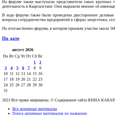
На форуме также выступили представители таких крупных т
деятельность в Кыргызстане. Они выразили мнение об имеющих
В ходе форума также были проведены двусторонние деловые 
вопросы сотрудничества предприятий в сферах энергетики, се
По итогам бизнес-форума, в котором приняли участие около 5
По дате
август 2026
Пн
Вт
Ср
Чт
Пт
Сб
Вс
1
2
3
4
5
6
7
8
9
10
11
12
13
14
15
16
17
18
19
20
21
22
23
24
25
26
27
28
29
30
31
2023 Все права защищены. © Содержание сайта КНИА КАБАР
Все архивные материалы
Поиск архивных материалов по названию