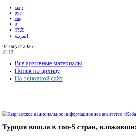
кыр
рус
eng
tr
中文
العربية
07 август 2026
21:12
Все архивные материалы
Поиск по архиву
На основной сайт
Турция вошла в топ-5 стран, вложивш