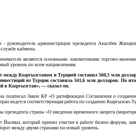
в - руководитель администрации президента Акылбек Жапаро
-службе кабмина.
ниматели являются основными локомотивами торгово-экономич
вый уровень по всем направлениям.
рот между Кыргызстаном и Турцией составил 560,5 млн долл
нвестиций из Турции составила 341,6 млн долларов. По ито
й в Кыргызстан», — сказал он.
ана подписал Закон КР «О ратификации Соглашения о создании
тран ведется соответствующая работа по созданию Кыргызско-Т
зы президента страны «О введении временного запрета (моратор
т Йылмаз, который принял участие в работе бизнес-форума, зая
орот между двумя странами на новый уровень.