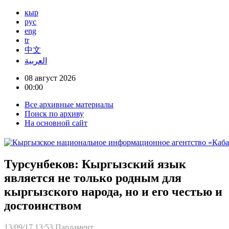
кыр
рус
eng
tr
中文
العربية
08 август 2026
00:00
Все архивные материалы
Поиск по архиву
На основной сайт
Турсунбеков: Кыргызский язык
является не только родным для
кыргызского народа, но и его честью и
достоинством
13/09/17 13:53
Парламент