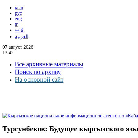
кыр
рус
eng
tr
中文
العربية
07 август 2026
13:42
Все архивные материалы
Поиск по архиву
На основной сайт
Турсунбеков: Будущее кыргызского язы