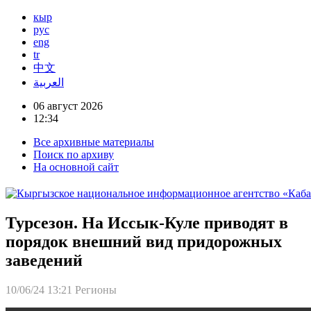
кыр
рус
eng
tr
中文
العربية
06 август 2026
12:34
Все архивные материалы
Поиск по архиву
На основной сайт
Турсезон. На Иссык-Куле приводят в
порядок внешний вид придорожных
заведений
10/06/24 13:21
Регионы