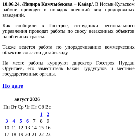
10.06.24. /Индира Камчыбекова – Кабар/.
В Иссык-Кульском
районе приводят в порядок внешний вид придорожных
заведений.
Как сообщили в Госстрое, сотрудники регионального
управления проводят работы по сносу незаконных объектов
на обочинах трассы.
Также ведется работа по упорядочиванию коммерческих
объектов согласно дизайн-коду.
На месте работы курируют директор Госстроя Нурдан
Орунтаев, его заместитель Бакай Турдугулов и местные
государственные органы.
По дате
август 2026
Пн
Вт
Ср
Чт
Пт
Сб
Вс
1
2
3
4
5
6
7
8
9
10
11
12
13
14
15
16
17
18
19
20
21
22
23