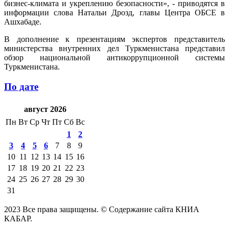
бизнес-климата и укреплению безопасности», - приводятся в
информации слова Натальи Дрозд, главы Центра ОБСЕ в
Ашхабаде.
В дополнение к презентациям экспертов представитель
министерства внутренних дел Туркменистана представил
обзор национальной антикоррупционной системы
Туркменистана.
По дате
август 2026
Пн
Вт
Ср
Чт
Пт
Сб
Вс
1
2
3
4
5
6
7
8
9
10
11
12
13
14
15
16
17
18
19
20
21
22
23
24
25
26
27
28
29
30
31
2023 Все права защищены. © Содержание сайта КНИА
КАБАР.