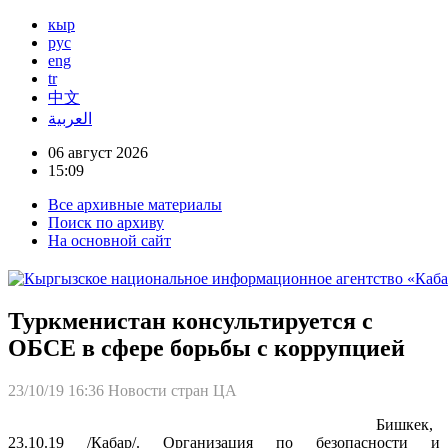
кыр
рус
eng
tr
中文
العربية
06 август 2026
15:09
Все архивные материалы
Поиск по архиву
На основной сайт
Туркменистан консультируетcя с
ОБСЕ в сфере борьбы с коррупцией
23/10/19 16:36
Новости стран ЦА
Бишкек,
23.10.19 /Кабар/. Организация по безопасности и