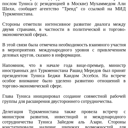
послом Туниса (с резиденцией в Москве) Мухаммедом Али
Шихи, сообщает агентство "Тренд" со ссылкой на МИД
Туркменистана.
Стороны отметили интенсивное развитие диалога между
двумя странами, в частности в политической и торгово-
экономической сферах.
В этой связи была отмечена необходимость взаимного участия
в мероприятиях международного уровня с привлечением
деловых кругов, сказано в информации.
Напомним, что в начале года вице-премьер, министр
иностранных дел Туркменистана Рашид Мередов был принят
президентом Туниса Беджи Каидом Эссебси. На встрече
особое внимание было уделено развитию отношений в
торгово-экономической сфере.
Глава Туниса инициировал создание совместной рабочей
группы для расширения двустороннего сотрудничества.
Делегация Туркменистана также провела встречу с
министром развития, инвестиций и международного
сотрудничества Туниса Зайедом аль Азари. Стороны
констатировали наличие широких возможностей для