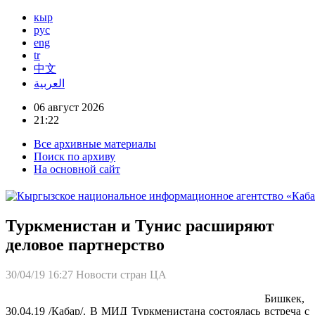
кыр
рус
eng
tr
中文
العربية
06 август 2026
21:22
Все архивные материалы
Поиск по архиву
На основной сайт
Туркменистан и Тунис расширяют
деловое партнерство
30/04/19 16:27
Новости стран ЦА
Бишкек,
30.04.19 /Кабар/. В МИД Туркменистана состоялась встреча с