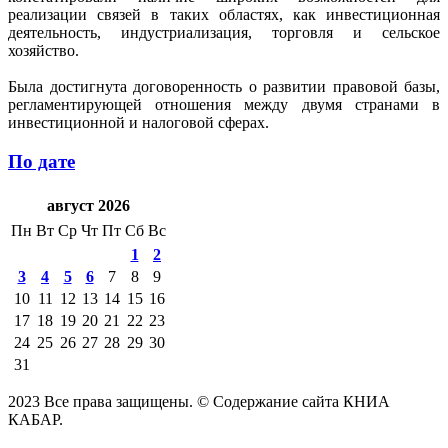
реализации связей в таких областях, как инвестиционная
деятельность, индустриализация, торговля и сельское
хозяйство.
Была достигнута договоренность о развитии правовой базы,
регламентирующей отношения между двумя странами в
инвестиционной и налоговой сферах.
По дате
август 2026
Пн
Вт
Ср
Чт
Пт
Сб
Вс
1
2
3
4
5
6
7
8
9
10
11
12
13
14
15
16
17
18
19
20
21
22
23
24
25
26
27
28
29
30
31
2023 Все права защищены. © Содержание сайта КНИА
КАБАР.