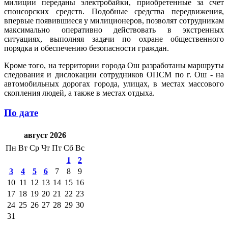
милиции переданы электробайки, приобретенные за счет
спонсорских средств. Подобные средства передвижения,
впервые появившиеся у милиционеров, позволят сотрудникам
максимально оперативно действовать в экстренных
ситуациях, выполняя задачи по охране общественного
порядка и обеспечению безопасности граждан.
Кроме того, на территории города Ош разработаны маршруты
следования и дислокации сотрудников ОПСМ по г. Ош - на
автомобильных дорогах города, улицах, в местах массового
скопления людей, а также в местах отдыха.
По дате
август 2026
Пн
Вт
Ср
Чт
Пт
Сб
Вс
1
2
3
4
5
6
7
8
9
10
11
12
13
14
15
16
17
18
19
20
21
22
23
24
25
26
27
28
29
30
31