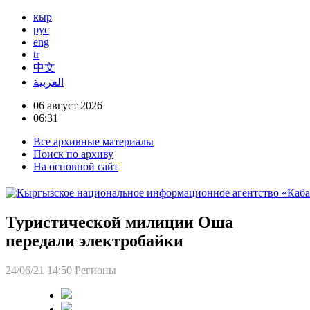
кыр
рус
eng
tr
中文
العربية
06 август 2026
06:31
Все архивные материалы
Поиск по архиву
На основной сайт
Туристической милиции Оша
передали электробайки
24/06/21 14:50
Регионы