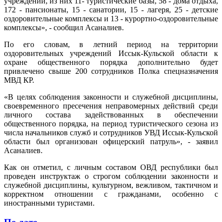
учреждений, из них 11- туристические базы, 58 - дома отдыха,
172 - пансионаты, 15 - санатории, 15 - лагеря, 25 - детские
оздоровительные комплексы и 13 - курортно-оздоровительные
комплексы», - сообщил Асаналиев.
По его словам, в летний период на территории
оздоровительных учреждений Иссык-Кульской области к
охране общественного порядка дополнительно будет
привлечено свыше 200 сотрудников Полка спецназначения
МВД КР.
«В целях соблюдения законности и служебной дисциплины,
своевременного пресечения неправомерных действий среди
личного состава задействованных в обеспечении
общественного порядка, на период туристического сезона из
числа начальников служб и сотрудников УВД Иссык-Кульской
области был организован офицерский патруль», - заявил
Асаналиев.
Как он отметил, с личным составом ОВД республики был
проведен инструктаж о строгом соблюдении законности и
служебной дисциплины, культурном, вежливом, тактичном и
корректном отношении с гражданами, особенно с
иностранными туристами.