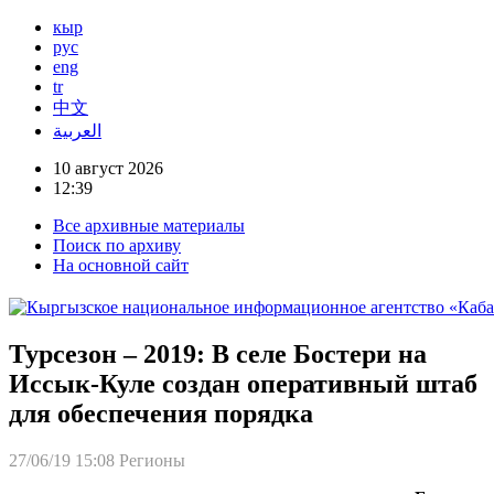
кыр
рус
eng
tr
中文
العربية
10 август 2026
12:39
Все архивные материалы
Поиск по архиву
На основной сайт
Турсезон – 2019: В селе Бостери на
Иссык-Куле создан оперативный штаб
для обеспечения порядка
27/06/19 15:08
Регионы