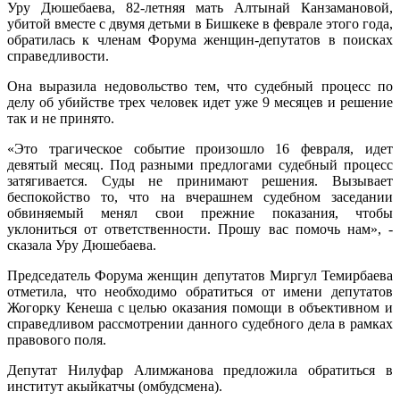
Уру Дюшебаева, 82-летняя мать Алтынай Канзамановой,
убитой вместе с двумя детьми в Бишкеке в феврале этого года,
обратилась к членам Форума женщин-депутатов в поисках
справедливости.
Она выразила недовольство тем, что судебный процесс по
делу об убийстве трех человек идет уже 9 месяцев и решение
так и не принято.
«Это трагическое событие произошло 16 февраля, идет
девятый месяц. Под разными предлогами судебный процесс
затягивается. Суды не принимают решения. Вызывает
беспокойство то, что на вчерашнем судебном заседании
обвиняемый менял свои прежние показания, чтобы
уклониться от ответственности. Прошу вас помочь нам», -
сказала Уру Дюшебаева.
Председатель Форума женщин депутатов Миргул Темирбаева
отметила, что необходимо обратиться от имени депутатов
Жогорку Кенеша с целью оказания помощи в объективном и
справедливом рассмотрении данного судебного дела в рамках
правового поля.
Депутат Нилуфар Алимжанова предложила обратиться в
институт акыйкатчы (омбудсмена).