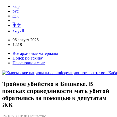
кыр
рус
eng
tr
中文
العربية
06 август 2026
12:18
Все архивные материалы
Поиск по архиву
На основной сайт
Тройное убийство в Бишкеке. В
поисках справедливости мать убитой
обратилась за помощью к депутатам
ЖК
19/10/23 10:38
Общество