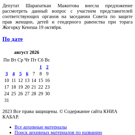
Депутат Шарапаткан Мажитова внесла предложение
рассмотреть данный вопрос с участием представителей
соответствующих органов на заседании Совета по защите
прав женщин, детей и гендерного равенства при торага
Жогорку Кенеша 19 октября.
По дате
август 2026
Пн
Вт
Ср
Чт
Пт
Сб
Вс
1
2
3
4
5
6
7
8
9
10
11
12
13
14
15
16
17
18
19
20
21
22
23
24
25
26
27
28
29
30
31
2023 Все права защищены. © Содержание сайта КНИА
КАБАР.
Все архивные материалы
Поиск архивных материалов по названию