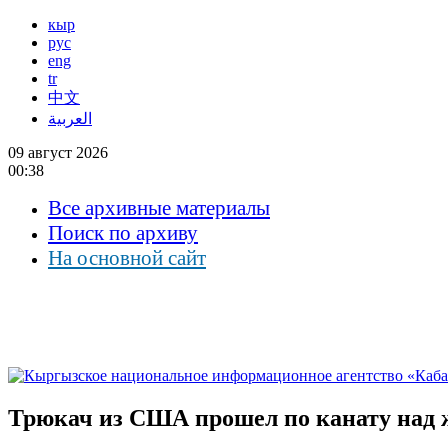
кыр
рус
eng
tr
中文
العربية
09 август 2026
00:38
Все архивные материалы
Поиск по архиву
На основной сайт
Трюкач из США прошел по канату над 