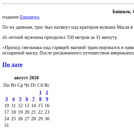
Бишкек, 0
издание
Euronews
.
По их данным, трос был натянут над кратером вулкана Масая в
41-летний мужчина преодолел 550 метров за 31 минуту.
«Проход смельчака над горящей магмой транслировался в пря
испарений маску. После рискованного путешествия американец 
По дате
август 2026
Пн
Вт
Ср
Чт
Пт
Сб
Вс
1
2
3
4
5
6
7
8
9
10
11
12
13
14
15
16
17
18
19
20
21
22
23
24
25
26
27
28
29
30
31