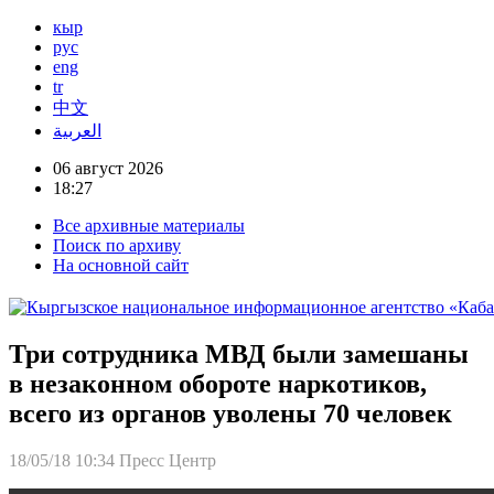
кыр
рус
eng
tr
中文
العربية
06 август 2026
18:27
Все архивные материалы
Поиск по архиву
На основной сайт
Три сотрудника МВД были замешаны
в незаконном обороте наркотиков,
всего из органов уволены 70 человек
18/05/18 10:34
Пресс Центр