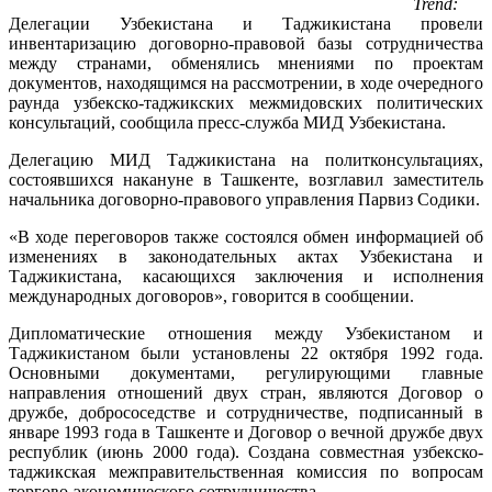
Trend:
Делегации Узбекистана и Таджикистана провели
инвентаризацию договорно-правовой базы сотрудничества
между странами, обменялись мнениями по проектам
документов, находящимся на рассмотрении, в ходе очередного
раунда узбекско-таджикских межмидовских политических
консультаций, сообщила пресс-служба МИД Узбекистана.
Делегацию МИД Таджикистана на политконсультациях,
состоявшихся накануне в Ташкенте, возглавил заместитель
начальника договорно-правового управления Парвиз Содики.
«В ходе переговоров также состоялся обмен информацией об
изменениях в законодательных актах Узбекистана и
Таджикистана, касающихся заключения и исполнения
международных договоров», говорится в сообщении.
Дипломатические отношения между Узбекистаном и
Таджикистаном были установлены 22 октября 1992 года.
Основными документами, регулирующими главные
направления отношений двух стран, являются Договор о
дружбе, добрососедстве и сотрудничестве, подписанный в
январе 1993 года в Ташкенте и Договор о вечной дружбе двух
республик (июнь 2000 года). Создана совместная узбекско-
таджикская межправительственная комиссия по вопросам
торгово-экономического сотрудничества.