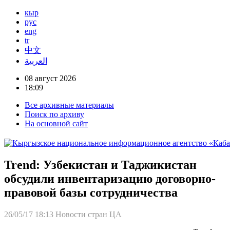
кыр
рус
eng
tr
中文
العربية
08 август 2026
18:09
Все архивные материалы
Поиск по архиву
На основной сайт
Trend: Узбекистан и Таджикистан
обсудили инвентаризацию договорно-
правовой базы сотрудничества
26/05/17 18:13
Новости стран ЦА