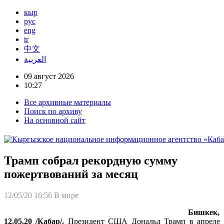
кыр
рус
eng
tr
中文
العربية
09 август 2026
10:27
Все архивные материалы
Поиск по архиву
На основной сайт
Трамп собрал рекордную сумму
пожертвований за месяц
12/05/20 16:56
В мире
Бишкек,
12.05.20 /Кабар/.
Президент США Дональд Трамп в апреле