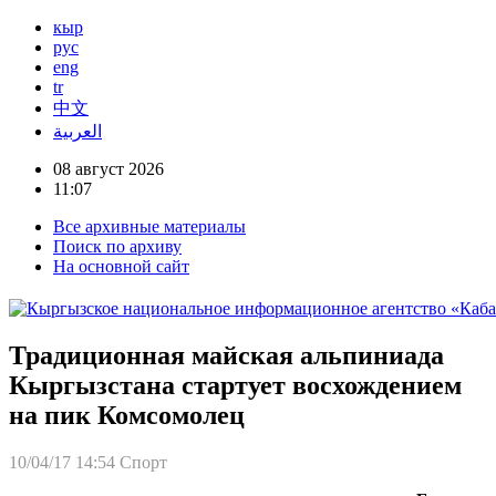
кыр
рус
eng
tr
中文
العربية
08 август 2026
11:07
Все архивные материалы
Поиск по архиву
На основной сайт
Традиционная майская альпиниада
Кыргызстана стартует восхождением
на пик Комсомолец
10/04/17 14:54
Спорт