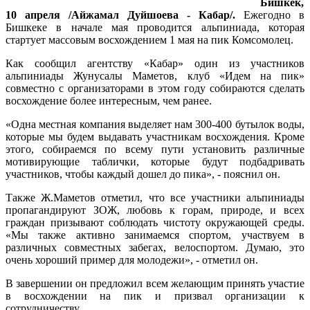
Бишкек,
10 апреля /Айжамал Дуйшоева - Кабар/.
Ежегодно в
Бишкеке в начале мая проводится альпиниада, которая
стартует массовым восхождением 1 мая на пик Комсомолец.
Как сообщил агентству «Кабар» один из участников
альпиниады Жунусалы Маметов, клуб «Идем на пик»
совместно с организаторами в этом году собираются сделать
восхождение более интересным, чем ранее.
«Одна местная компания выделяет нам 300-400 бутылок воды,
которые мы будем выдавать участникам восхождения. Кроме
этого, собираемся по всему пути установить различные
мотивирующие таблички, которые будут подбадривать
участников, чтобы каждый дошел до пика», - пояснил он.
Также Ж.Маметов отметил, что все участники альпиниады
пропагандируют ЗОЖ, любовь к горам, природе, и всех
граждан призывают соблюдать чистоту окружающей среды.
«Мы также активно занимаемся спортом, участвуем в
различных совместных забегах, велоспортом. Думаю, это
очень хороший пример для молодежи», - отметил он.
В завершении он предложил всем желающим принять участие
в восхождении на пик и призвал организации к
сотрудничеству.