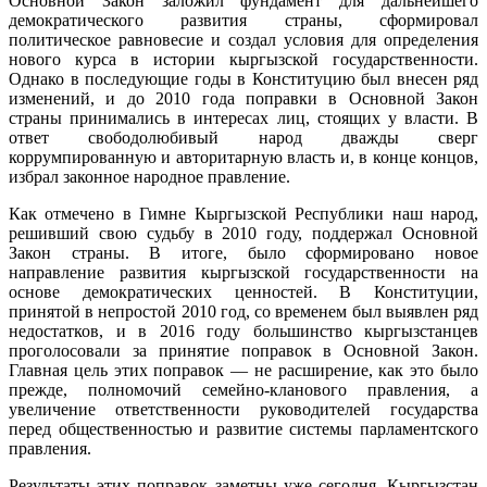
Основной Закон заложил фундамент для дальнейшего
демократического развития страны, сформировал
политическое равновесие и создал условия для определения
нового курса в истории кыргызской государственности.
Однако в последующие годы в Конституцию был внесен ряд
изменений, и до 2010 года поправки в Основной Закон
страны принимались в интересах лиц, стоящих у власти. В
ответ свободолюбивый народ дважды сверг
коррумпированную и авторитарную власть и, в конце концов,
избрал законное народное правление.
Как отмечено в Гимне Кыргызской Республики наш народ,
решивший свою судьбу в 2010 году, поддержал Основной
Закон страны. В итоге, было сформировано новое
направление развития кыргызской государственности на
основе демократических ценностей. В Конституции,
принятой в непростой 2010 год, со временем был выявлен ряд
недостатков, и в 2016 году большинство кыргызстанцев
проголосовали за принятие поправок в Основной Закон.
Главная цель этих поправок — не расширение, как это было
прежде, полномочий семейно-кланового правления, а
увеличение ответственности руководителей государства
перед общественностью и развитие системы парламентского
правления.
Результаты этих поправок заметны уже сегодня, Кыргызстан