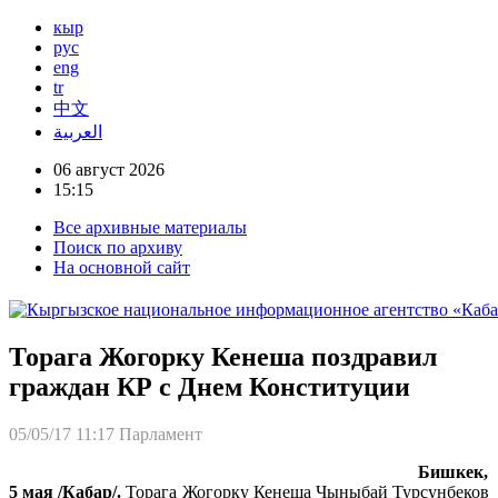
кыр
рус
eng
tr
中文
العربية
06 август 2026
15:15
Все архивные материалы
Поиск по архиву
На основной сайт
Торага Жогорку Кенеша поздравил
граждан КР с Днем Конституции
05/05/17 11:17
Парламент
Бишкек,
5 мая /Кабар/.
Торага Жогорку Кенеша Чыныбай Турсунбеков