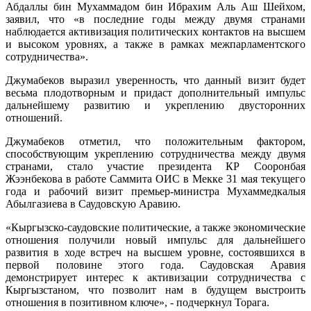
Абдаллы бин Мухаммадом бин Ибрахим Аль Аш Шейхом,
заявил, что «в последние годы между двумя странами
наблюдается активизация политических контактов на высшем
и высоком уровнях, а также в рамках межпарламентского
сотрудничества».
Джумабеков выразил уверенность, что данный визит будет
весьма плодотворным и придаст дополнительный импульс
дальнейшему развитию и укреплению двусторонних
отношений.
Джумабеков отметил, что положительным фактором,
способствующим укреплению сотрудничества между двумя
странами, стало участие президента КР Сооронбая
Жээнбекова в работе Саммита ОИС в Мекке 31 мая текущего
года и рабочий визит премьер-министра Мухаммедкалыя
Абылгазиева в Саудовскую Аравию.
«Кыргызско-саудовские политические, а также экономические
отношения получили новый импульс для дальнейшего
развития в ходе встреч на высшем уровне, состоявшихся в
первой половине этого года. Саудовская Аравия
демонстрирует интерес к активизации сотрудничества с
Кыргызстаном, что позволит нам в будущем выстроить
отношения в позитивном ключе», - подчеркнул Торага.