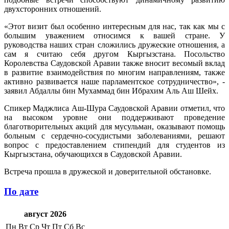
двухсторонних отношений.
«Этот визит был особенно интересным для нас, так как мы с
большим уважением относимся к вашей стране. У
руководства наших стран сложились дружеские отношения, а
сам я считаю себя другом Кыргызстана. Посольство
Королевства Саудовской Аравии также вносит весомый вклад
в развитие взаимодействия по многим направлениям, также
активно развивается наше парламентское сотрудничество», -
заявил Абдаллы бин Мухаммад бин Ибрахим Аль Аш Шейх.
Спикер Маджлиса Аш-Шура Саудовской Аравии отметил, что
на высоком уровне они поддерживают проведение
благотворительных акций для мусульман, оказывают помощь
больным с сердечно-сосудистыми заболеваниями, решают
вопрос с предоставлением стипендий для студентов из
Кыргызстана, обучающихся в Саудовской Аравии.
Встреча прошла в дружеской и доверительной обстановке.
По дате
август 2026
Пн
Вт
Ср
Чт
Пт
Сб
Вс