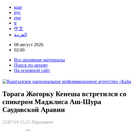
кыр
рус
eng
tr
中文
العربية
08 август 2026
02:00
Все архивные материалы
Поиск по архиву
На основной сайт
Торага Жогорку Кенеша встретился со
спикером Маджлиса Аш-Шура
Саудовской Аравии
22/07/19 15:25
Парламент