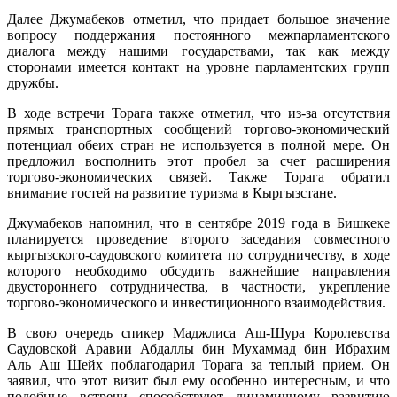
Далее Джумабеков отметил, что придает большое значение
вопросу поддержания постоянного межпарламентского
диалога между нашими государствами, так как между
сторонами имеется контакт на уровне парламентских групп
дружбы.
В ходе встречи Торага также отметил, что из-за отсутствия
прямых транспортных сообщений торгово-экономический
потенциал обеих стран не используется в полной мере. Он
предложил восполнить этот пробел за счет расширения
торгово-экономических связей. Также Торага обратил
внимание гостей на развитие туризма в Кыргызстане.
Джумабеков напомнил, что в сентябре 2019 года в Бишкеке
планируется проведение второго заседания совместного
кыргызского-саудовского комитета по сотрудничеству, в ходе
которого необходимо обсудить важнейшие направления
двустороннего сотрудничества, в частности, укрепление
торгово-экономического и инвестиционного взаимодействия.
В свою очередь спикер Маджлиса Аш-Шура Королевства
Саудовской Аравии Абдаллы бин Мухаммад бин Ибрахим
Аль Аш Шейх поблагодарил Торага за теплый прием. Он
заявил, что этот визит был ему особенно интересным, и что
подобные встречи способствуют динамичному развитию