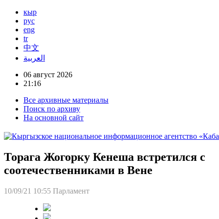
кыр
рус
eng
tr
中文
العربية
06 август 2026
21:16
Все архивные материалы
Поиск по архиву
На основной сайт
Торага Жогорку Кенеша встретился с
соотечественниками в Вене
10/09/21 10:55
Парламент