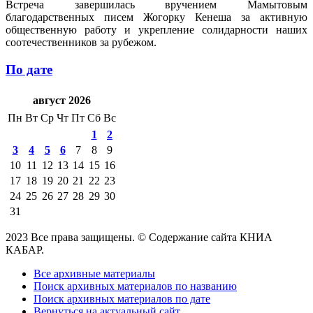
Встреча завершилась вручением Мамытовым
благодарственных писем Жогорку Кенеша за активную
общественную работу и укрепление солидарности наших
соотечественников за рубежом.
По дате
август 2026
Пн
Вт
Ср
Чт
Пт
Сб
Вс
1
2
3
4
5
6
7
8
9
10
11
12
13
14
15
16
17
18
19
20
21
22
23
24
25
26
27
28
29
30
31
2023 Все права защищены. © Содержание сайта КНИА
КАБАР.
Все архивные материалы
Поиск архивных материалов по названию
Поиск архивных материалов по дате
Вернуться на актуальный сайт