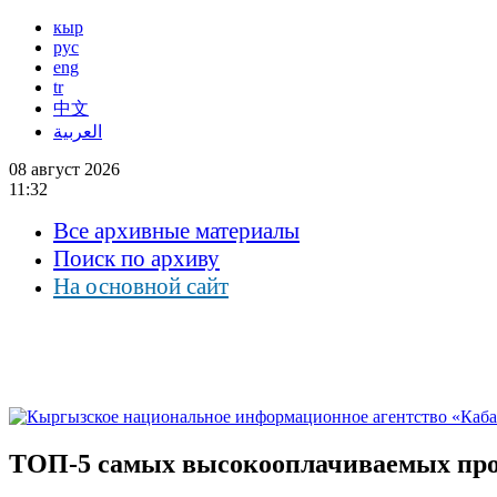
кыр
рус
eng
tr
中文
العربية
08 август 2026
11:32
Все архивные материалы
Поиск по архиву
На основной сайт
ТОП-5 самых высокооплачиваемых про