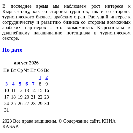
В последнее время мы наблюдаем рост интереса к
Кыргызстану, как со стороны туристов, так и со стороны
туристического бизнеса арабских стран. Растущий интерес к
сотрудничеству и развитию бизнеса со стороны возможных
арабских партнеров - это возможность Кыргызстана к
дальнейшему наращиванию потенциала в туристическом
секторе.
По дате
август 2026
Пн
Вт
Ср
Чт
Пт
Сб
Вс
1
2
3
4
5
6
7
8
9
10
11
12
13
14
15
16
17
18
19
20
21
22
23
24
25
26
27
28
29
30
31
2023 Все права защищены. © Содержание сайта КНИА
КАБАР.