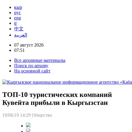
кыр
рус
eng
tr
中文
العربية
07 август 2026
07:51
Все архивные материалы
Поиск по архиву
На основной сайт
ТОП-10 туристических компаний
Кувейта прибыли в Кыргызстан
19/06/19 14:29
Общество