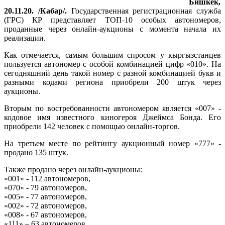
Бишкек,
20.11.20. /Кабар/.
Государственная регистрационная служба
(ГРС) КР представляет ТОП-10 особых автономеров,
проданные через онлайн-аукционы с момента начала их
реализации.
Как отмечается, самым большим спросом у кыргызстанцев
пользуется автономер с особой комбинацией цифр «010». На
сегодняшний день такой номер с разной комбинацией букв и
разными кодами региона приобрели 200 штук через
аукционы.
Вторым по востребованности автономером является «007» -
кодовое имя известного киногероя Джеймса Бонда. Его
приобрели 142 человек с помощью онлайн-торгов.
На третьем месте по рейтингу аукционный номер «777» -
продано 135 штук.
Также продано через онлайн-аукционы:
«001» - 112 автономеров,
«070» - 79 автономеров,
«005» - 77 автономеров,
«002» - 72 автономеров,
«008» - 67 автономеров,
«111» – 63 автономеров,