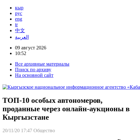
кыр
рус
eng
tr
中文
العربية
09 август 2026
10:52
Все архивные материалы
Поиск по архиву
На основной сайт
ТОП-10 особых автономеров,
проданные через онлайн-аукционы в
Кыргызстане
20/11/20 17:47
Общество