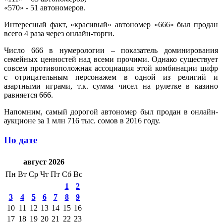
«570» - 51 автономеров.
Интересный факт, «красивый» автономер «666» был продан
всего 4 раза через онлайн-торги.
Число 666 в нумерологии – показатель доминирования
семейных ценностей над всеми прочими. Однако существует
совсем противоположная ассоциация этой комбинации цифр
с отрицательным персонажем в одной из религий и
азартными играми, т.к. сумма чисел на рулетке в казино
равняется 666.
Напомним, самый дорогой автономер был продан в онлайн-
аукционе за 1 млн 716 тыс. сомов в 2016 году.
По дате
август 2026
Пн
Вт
Ср
Чт
Пт
Сб
Вс
1
2
3
4
5
6
7
8
9
10
11
12
13
14
15
16
17
18
19
20
21
22
23