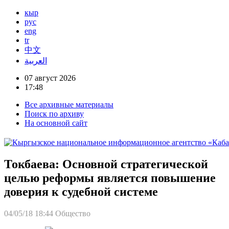
кыр
рус
eng
tr
中文
العربية
07 август 2026
17:48
Все архивные материалы
Поиск по архиву
На основной сайт
Токбаева: Основной стратегической
целью реформы является повышение
доверия к судебной системе
04/05/18 18:44
Общество