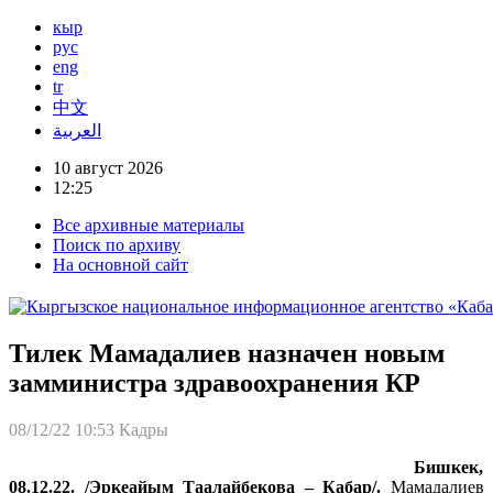
кыр
рус
eng
tr
中文
العربية
10 август 2026
12:25
Все архивные материалы
Поиск по архиву
На основной сайт
Тилек Мамадалиев назначен новым
замминистра здравоохранения КР
08/12/22 10:53
Кадры
Бишкек,
08.12.22. /Эркеайым Таалайбекова – Кабар/.
Мамадалиев