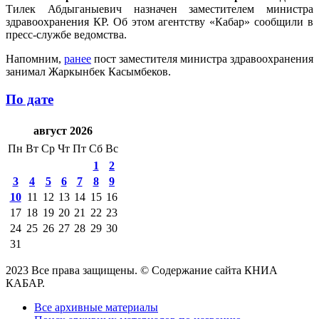
Тилек Абдыганыевич назначен заместителем министра
здравоохранения КР. Об этом агентству «Кабар» сообщили в
пресс-службе ведомства.
Напомним,
ранее
пост заместителя министра здравоохранения
занимал Жаркынбек Касымбеков.
По дате
август 2026
Пн
Вт
Ср
Чт
Пт
Сб
Вс
1
2
3
4
5
6
7
8
9
10
11
12
13
14
15
16
17
18
19
20
21
22
23
24
25
26
27
28
29
30
31
2023 Все права защищены. © Содержание сайта КНИА
КАБАР.
Все архивные материалы