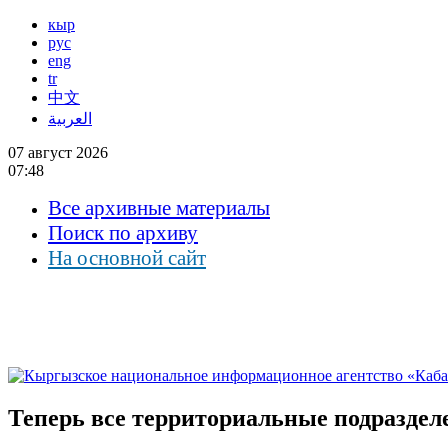
кыр
рус
eng
tr
中文
العربية
07 август 2026
07:48
Все архивные материалы
Поиск по архиву
На основной сайт
Теперь все территориальные подразде