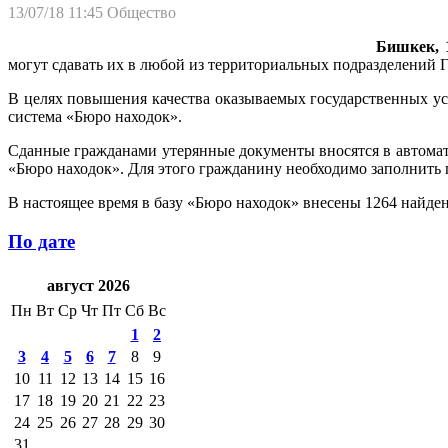
13/07/18 11:45
Общество
Бишкек, 1
могут сдавать их в любой из территориальных подразделений 
В целях повышения качества оказываемых государственных у
система «Бюро находок».
Сданные гражданами утерянные документы вносятся в автома
«Бюро находок». Для этого гражданину необходимо заполнить
В настоящее время в базу «Бюро находок» внесены 1264 найде
По дате
август 2026
Пн
Вт
Ср
Чт
Пт
Сб
Вс
1
2
3
4
5
6
7
8
9
10
11
12
13
14
15
16
17
18
19
20
21
22
23
24
25
26
27
28
29
30
31